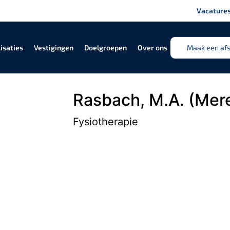
Vacature
isaties
Vestigingen
Doelgroepen
Over ons
Maak een af
Rasbach, M.A. (Mere
Fysiotherapie