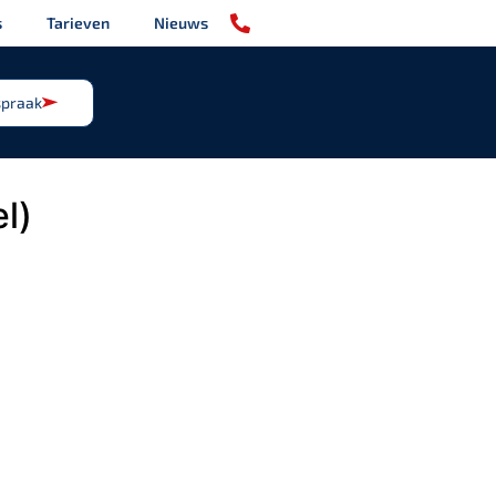
s
Tarieven
Nieuws
spraak
l)