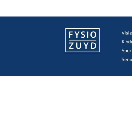
Visi
Kind
Spor
Seni