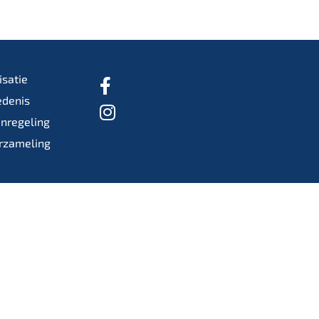
isatie
edenis
enregeling
rzameling