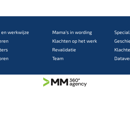
e en werkwijze
Mama’s in wording
Special
eren
Klachten op het werk
Geschi
ters
Revalidatie
Klacht
oren
Team
Datave